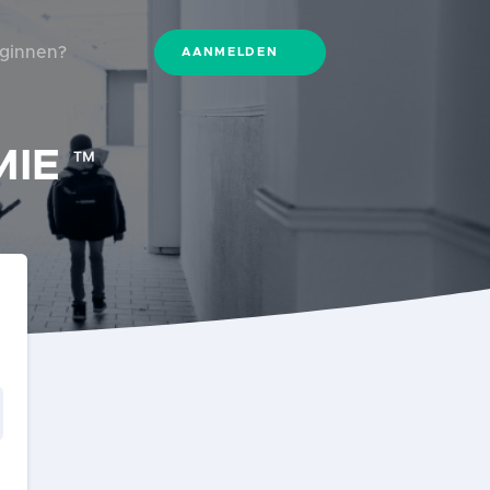
eginnen?
AANMELDEN
MIE
™