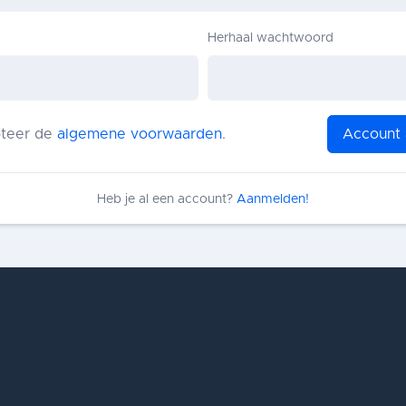
Herhaal wachtwoord
pteer de
algemene voorwaarden
.
Account
Heb je al een account?
Aanmelden!