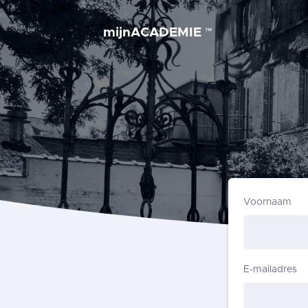
mijnACADEMIE
™
Voornaam
E-mailadres