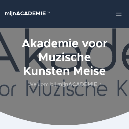
mijnACADEMIE
™
Akademie voor
Muzische
Kunsten Meise
Welkom bij
mijnACADEMIE
™